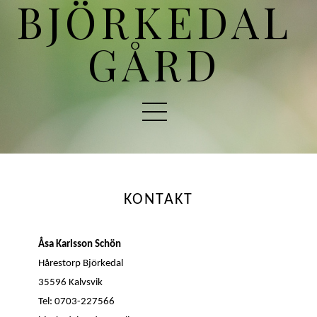
BJÖRKEDAL
GÅRD
KONTAKT
Åsa Karlsson Schön
Hårestorp Björkedal
35596 Kalvsvik
Tel: 0703-227566